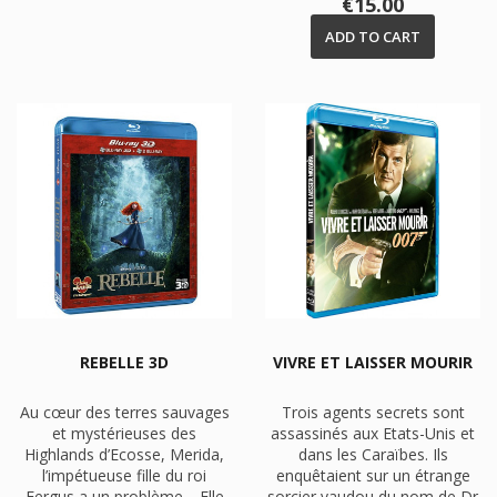
Price
€15.00
ADD TO CART
REBELLE 3D
VIVRE ET LAISSER MOURIR
Au cœur des terres sauvages
Trois agents secrets sont
et mystérieuses des
assassinés aux Etats-Unis et
Highlands d’Ecosse, Merida,
dans les Caraïbes. Ils
l’impétueuse fille du roi
enquêtaient sur un étrange
Fergus a un problème… Elle
sorcier vaudou du nom de Dr