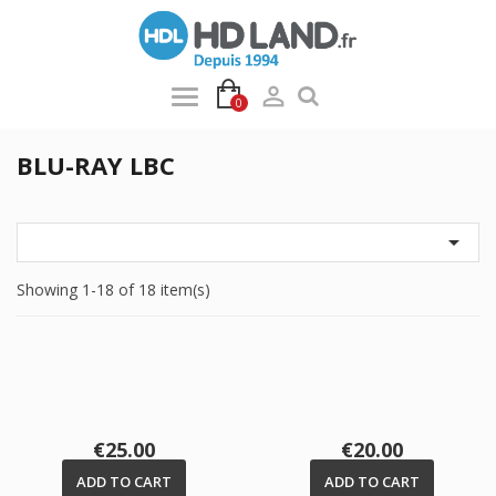

0
BLU-RAY LBC

Showing 1-18 of 18 item(s)
Price
Price
€25.00
€20.00
ADD TO CART
ADD TO CART