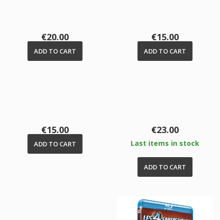
Price
Price
€20.00
€15.00
ADD TO CART
ADD TO CART
Price
Price
€15.00
€23.00
Last items in stock
ADD TO CART
ADD TO CART