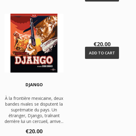
Price
€20.00
ADD TO CART
DJANGO
À la frontière mexicaine, deux
bandes rivales se disputent la
suprématie du pays. Un
étranger, Django, traînant
derrière lui un cercueil, arrive...
Price
€20.00