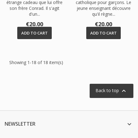
étrange cadeau que lui offre
catholique pour garçons. Le
son frère Conrad. Il s'agit
jeune enseignant découvre
d'un...
qu'il règne...
Price
Price
€20.00
€20.00
ADD TO CART
ADD TO CART
Showing 1-18 of 18 item(s)

Back to top
NEWSLETTER
