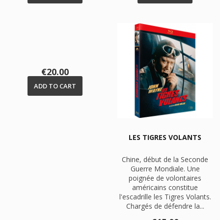
Price
€20.00
ADD TO CART
LES TIGRES VOLANTS
Chine, début de la Seconde
Guerre Mondiale. Une
poignée de volontaires
américains constitue
l'escadrille les Tigres Volants.
Chargés de défendre la...