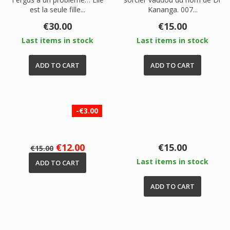
est la seule fille...
Kananga. 007...
Price
Price
€30.00
€15.00
Last items in stock
Last items in stock
ADD TO CART
ADD TO CART
-€3.00
Regular
Price
Price
€12.00
€15.00
€15.00
price
Last items in stock
ADD TO CART
ADD TO CART