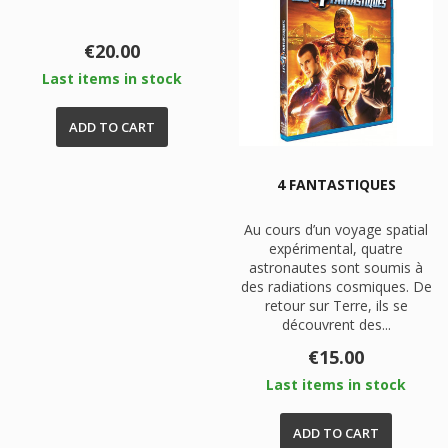
Price
€20.00
Last items in stock
ADD TO CART
4 FANTASTIQUES
Au cours d’un voyage spatial
expérimental, quatre
astronautes sont soumis à
des radiations cosmiques. De
retour sur Terre, ils se
découvrent des...
Price
€15.00
Last items in stock
ADD TO CART