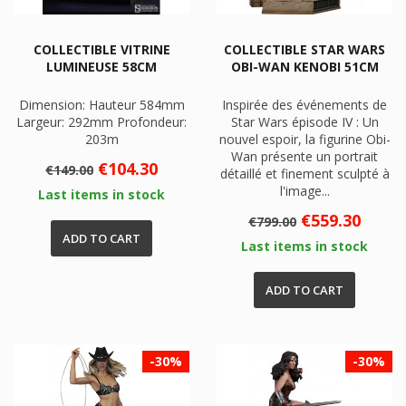
COLLECTIBLE VITRINE
COLLECTIBLE STAR WARS
LUMINEUSE 58CM
OBI-WAN KENOBI 51CM
Dimension: Hauteur 584mm
Inspirée des événements de
Largeur: 292mm Profondeur:
Star Wars épisode IV : Un
203m
nouvel espoir, la figurine Obi-
Wan présente un portrait
Regular
Price
€104.30
€149.00
détaillé et finement sculpté à
price
l'image...
Last items in stock
Regular
Price
€559.30
€799.00
price
ADD TO CART
Last items in stock
ADD TO CART
-30%
-30%