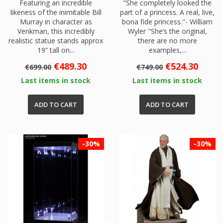
Featuring an incredible
"She completely looked the
likeness of the inimitable Bill
part of a princess. A real, live,
Murray in character as
bona fide princess."- William
Venkman, this incredibly
Wyler "She’s the original,
realistic statue stands approx
there are no more
19” tall on...
examples,...
Regular
Price
Regular
Price
€489.30
€524.30
€699.00
€749.00
price
price
Last items in stock
Last items in stock
ADD TO CART
ADD TO CART
-30%
-30%