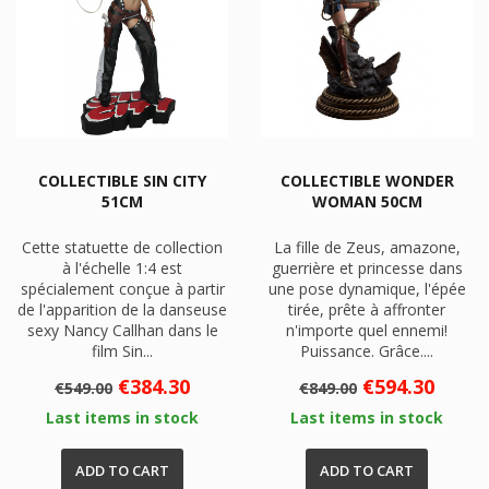
COLLECTIBLE SIN CITY
COLLECTIBLE WONDER
51CM
WOMAN 50CM
Cette statuette de collection
La fille de Zeus, amazone,
à l'échelle 1:4 est
guerrière et princesse dans
spécialement conçue à partir
une pose dynamique, l'épée
de l'apparition de la danseuse
tirée, prête à affronter
sexy Nancy Callhan dans le
n'importe quel ennemi!
film Sin...
Puissance. Grâce....
Regular
Price
Regular
Price
€384.30
€594.30
€549.00
€849.00
price
price
Last items in stock
Last items in stock
ADD TO CART
ADD TO CART