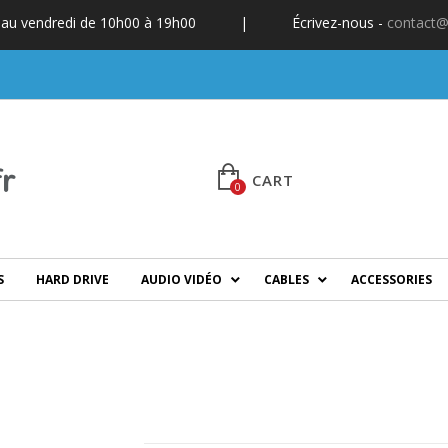
 au vendredi de 10h00 à 19h00
|
Écrivez-nous -
contact@
CART
0
S
HARD DRIVE
AUDIO VIDÉO
CABLES
ACCESSORIES