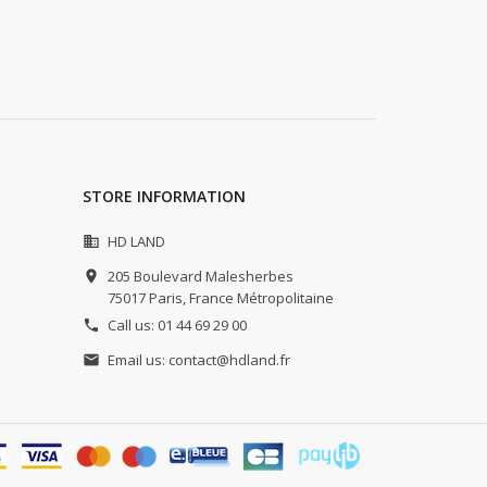
STORE INFORMATION
HD LAND

205 Boulevard Malesherbes

75017 Paris,
France Métropolitaine
Call us:
01 44 69 29 00

Email us:
contact@hdland.fr
