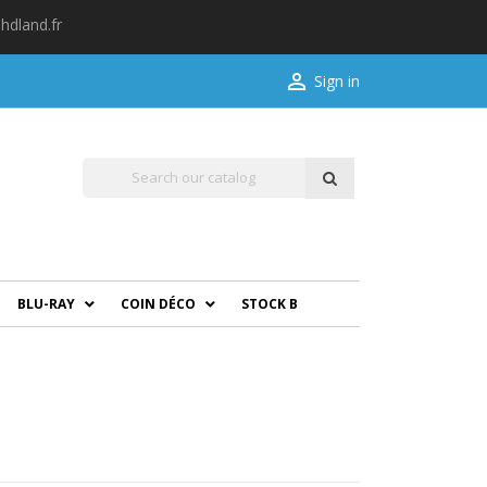
hdland.fr

Sign in
BLU-RAY
COIN DÉCO
STOCK B