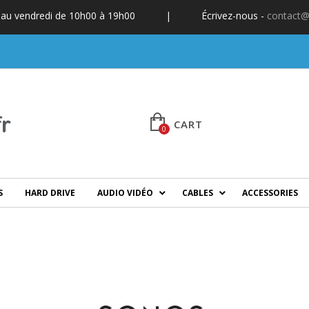
 au vendredi de 10h00 à 19h00
|
Écrivez-nous -
contact@
CART
0
S
HARD DRIVE
AUDIO VIDÉO
CABLES
ACCESSORIES