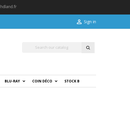
hdland.fr

Sign in
BLU-RAY
COIN DÉCO
STOCK B