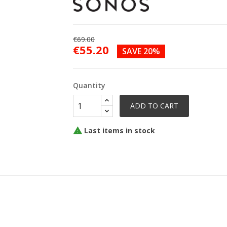
€69.00
€55.20
SAVE 20%
Quantity
ADD TO CART
Last items in stock
