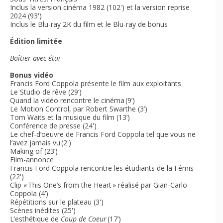
Inclus la version cinéma 1982 (102') et la version reprise
2024 (93')
Inclus le Blu-ray 2K du film et le Blu-ray de bonus
Édition limitée
Boîtier avec étui
Bonus vidéo
Francis Ford Coppola présente le film aux exploitants
Le Studio de rêve (29’)
Quand la vidéo rencontre le cinéma (9’)
Le Motion Control, par Robert Swarthe (3’)
Tom Waits et la musique du film (13’)
Conférence de presse (24')
Le chef-d’oeuvre de Francis Ford Coppola tel que vous ne
l’avez jamais vu (2')
Making of (23’)
Film-annonce
Francis Ford Coppola rencontre les étudiants de la Fémis
(22')
Clip « This One’s from the Heart » réalisé par Gian-Carlo
Coppola (4’)
Répétitions sur le plateau (3')
Scènes inédites (25')
L’esthétique de
Coup de Coeur
(17’)