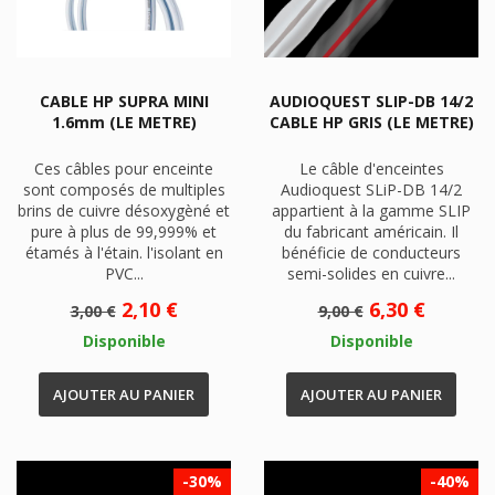
CABLE HP SUPRA MINI
AUDIOQUEST SLIP-DB 14/2
1.6mm (LE METRE)
CABLE HP GRIS (LE METRE)
Ces câbles pour enceinte
Le câble d'enceintes
sont composés de multiples
Audioquest SLiP-DB 14/2
brins de cuivre désoxygèné et
appartient à la gamme SLIP
pure à plus de 99,999% et
du fabricant américain. Il
étamés à l'étain. l'isolant en
bénéficie de conducteurs
PVC...
semi-solides en cuivre...
Prix
Prix
Prix
Prix
2,10 €
6,30 €
3,00 €
9,00 €
de
de
Disponible
Disponible
base
base
AJOUTER AU PANIER
AJOUTER AU PANIER
-30%
-40%