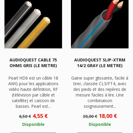
AUDIOQUEST CABLE 75
AUDIOQUEST SLIP-XTRM
OHMS GRIS (LE METRE)
14/2 GRAY (LE METRE)
Pearl HD6 est un câble 18
Gaine super glissante, facile à
AWG pour les applications
tirer, classée CL3/FT4, avec
vidéo haute définition, RF
des pieds et des repères de
(télévision par câble et
mesure faciles à lire. Une
satellite) et caisson de
combinaison
basses. Pearl est...
soigneusement...
Prix
Prix
Prix
Prix
4,55 €
18,00 €
6,50 €
30,00 €
de
de
Disponible
Disponible
base
base