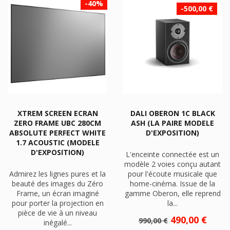
-40%
-500,00 €
XTREM SCREEN ECRAN
DALI OBERON 1C BLACK
ZERO FRAME UBC 280CM
ASH (LA PAIRE MODELE
ABSOLUTE PERFECT WHITE
D'EXPOSITION)
1.7 ACOUSTIC (MODELE
D'EXPOSITION)
L'enceinte connectée est un
modèle 2 voies conçu autant
Admirez les lignes pures et la
pour l'écoute musicale que
beauté des images du Zéro
home-cinéma. Issue de la
Frame, un écran imaginé
gamme Oberon, elle reprend
pour porter la projection en
la...
pièce de vie à un niveau
Prix
Prix
490,00 €
990,00 €
inégalé...
de