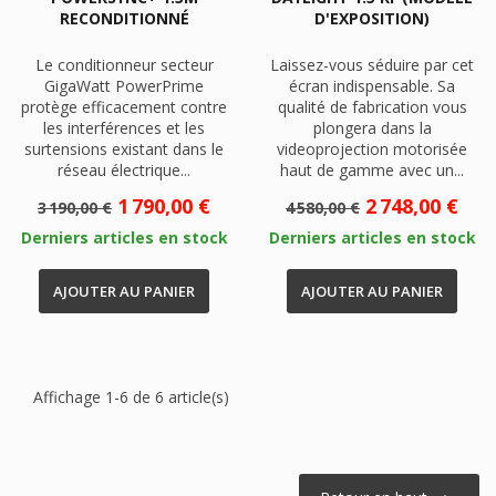
RECONDITIONNÉ
D'EXPOSITION)
Le conditionneur secteur
Laissez-vous séduire par cet
GigaWatt PowerPrime
écran indispensable. Sa
protège efficacement contre
qualité de fabrication vous
les interférences et les
plongera dans la
surtensions existant dans le
videoprojection motorisée
réseau électrique...
haut de gamme avec un...
Prix
Prix
Prix
Prix
1 790,00 €
2 748,00 €
3 190,00 €
4 580,00 €
de
de
Derniers articles en stock
Derniers articles en stock
base
base
AJOUTER AU PANIER
AJOUTER AU PANIER
Affichage 1-6 de 6 article(s)