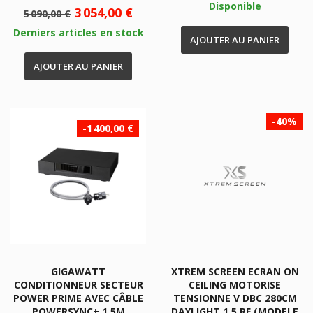
Disponible
base
Prix
Prix
3 054,00 €
5 090,00 €
de
Derniers articles en stock
base
AJOUTER AU PANIER
AJOUTER AU PANIER
-40%
-1 400,00 €
GIGAWATT
XTREM SCREEN ECRAN ON
CONDITIONNEUR SECTEUR
CEILING MOTORISE
POWER PRIME AVEC CÂBLE
TENSIONNE V DBC 280CM
POWERSYNC+ 1.5M
DAYLIGHT 1.5 RF (MODELE