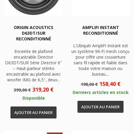
ORIGIN ACOUSTICS
AMPLIFI INSTANT
D63DT/SUR
RECONDITIONNÉ
RECONDITIONNÉ
L'Ubiquiti AmpliFi Instant est
Enceinte de plafond
un système Wi-Fi mesh conçu
encastrable Director
pour offrir une couverture
D63DT/SUR Série Director 6″
sans fil rapide et fiable dans
– Haut-parleur stéréo
toute votre maison ou
encastrable au plafond avec
bureau....
woofer IMG de 6,5″, deux...
Prix
Prix
158,40 €
198,00 €
de
Prix
Prix
319,20 €
399,00 €
Derniers articles en stock
base
de
Disponible
base
AJOUTER AU PANIER
AJOUTER AU PANIER