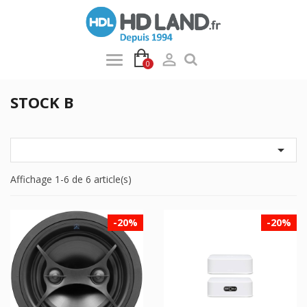

0
STOCK B

Affichage 1-6 de 6 article(s)
-20%
-20%