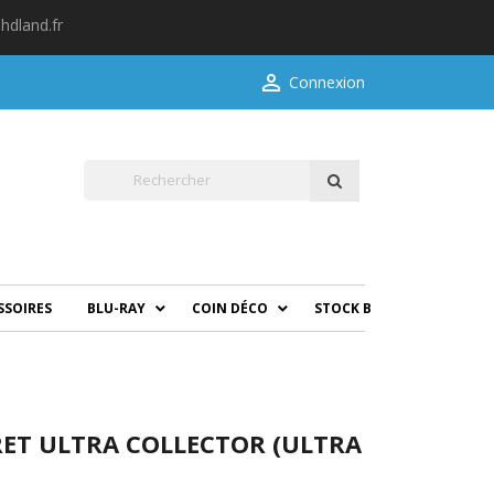
hdland.fr

Connexion
SSOIRES
BLU-RAY
COIN DÉCO
STOCK B
RET ULTRA COLLECTOR (ULTRA