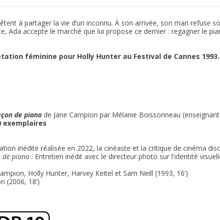
prêtent à partager la vie d’un inconnu. À son arrivée, son mari refuse s
rte, Ada accepte le marché que lui propose ce dernier : regagner le p
étation féminine pour Holly Hunter au Festival de Cannes 1993.
leçon de piano
de Jane Campion par Mélanie Boissonneau (enseignante
0 exemplaires
on inédite réalisée en 2022, la cinéaste et la critique de cinéma disc
 de piano
: Entretien inédit avec le directeur photo sur l'identité visu
ampion, Holly Hunter, Harvey Keitel et Sam Neill (1993, 16’)
 (2006, 18’)