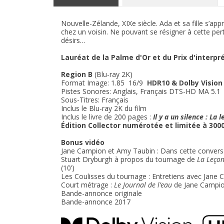
Nouvelle-Zélande, XIXe siècle. Ada et sa fille s’ap
chez un voisin. Ne pouvant se résigner à cette pe
désirs…
Lauréat de la Palme d'Or et du Prix d'interpr
Region B
(Blu-ray 2K)
Format Image: 1.85 16/9
HDR10 & Dolby Vision
Pistes Sonores: Anglais, Français DTS-HD MA 5.1
Sous-Titres: Français
Inclus le Blu-ray 2K du film
Inclus le livre de 200 pages :
Il y a un silence : La 
Édition Collector numérotée et limitée à 300
Bonus vidéo
Jane Campion et Amy Taubin : Dans cette conversati
Stuart Dryburgh à propos du tournage de
La Leçon
(10’)
Les Coulisses du tournage : Entretiens avec Jane C
Court métrage :
Le Journal de l’eau
de Jane Campion
Bande-annonce originale
Bande-annonce 2017