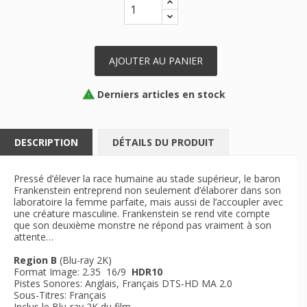
AJOUTER AU PANIER
Derniers articles en stock

DESCRIPTION
DÉTAILS DU PRODUIT
Pressé d’élever la race humaine au stade supérieur, le baron
Frankenstein entreprend non seulement d’élaborer dans son
laboratoire la femme parfaite, mais aussi de l’accoupler avec
une créature masculine. Frankenstein se rend vite compte
que son deuxième monstre ne répond pas vraiment à son
attente…
Region B
(Blu-ray 2K)
Format Image: 2.35 16/9
HDR10
Pistes Sonores: Anglais, Français DTS-HD MA 2.0
Sous-Titres: Français
Inclus le Blu-ray 2K du film