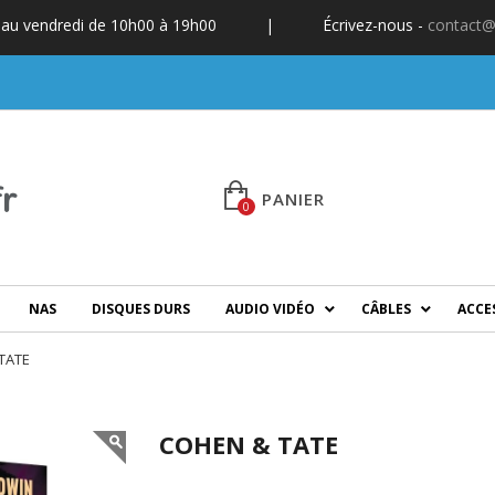
 au vendredi de 10h00 à 19h00
|
Écrivez-nous -
contact@
PANIER
0
NAS
DISQUES DURS
AUDIO VIDÉO
CÂBLES
ACCE
TATE
COHEN & TATE