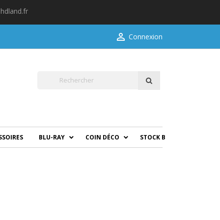
hdland.fr

Connexion
SSOIRES
BLU-RAY
COIN DÉCO
STOCK B