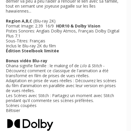
dernier va peu à peu l’aider à renouer le lien avec sa famille,
tout en semant une joyeuse pagaille sur les îles
hawaïennes...
Region A,B,C
(Blu-ray 2K)
Format Image: 2.39 16/9
HDR10 & Dolby Vision
Pistes Sonores: Anglais Dolby Atmos, Français Dolby Digital
Plus 7.1
Sous-Titres: Français
Inclus le Blu-ray 2K du film
Édition Steelbook limitée
Bonus vidéo Blu-ray
Ohana signifie famille : le making of de
Lilo & Stitch -
Découvrez comment ce classique de l'animation a été
transformé en film de prises de vues réelles.
Adaptation en prise de vues réelles : Découvrez les scènes
du film d’animation en parallèle avec leur version en prises
de vues réelles.
Les Scènes avec Stitch : Partagez un moment avec Stitch
pendant qu'il commente ses scènes préférées.
Scènes coupées
Bêtisier