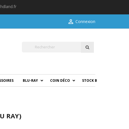
hdland.fr

Connexion
SSOIRES
BLU-RAY
COIN DÉCO
STOCK B
U RAY)