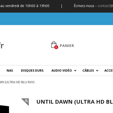
 au vendredi de 10h00 à 19h00
|
Écrivez-nous -
contact@
PANIER
0
NAS
DISQUES DURS
AUDIO VIDÉO
CÂBLES
ACCE
WN (ULTRA HD BLU RAY)
UNTIL DAWN (ULTRA HD BL