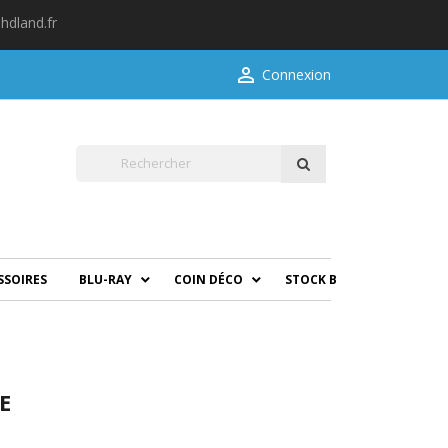
hdland.fr

Connexion
SSOIRES
BLU-RAY
COIN DÉCO
STOCK B
E