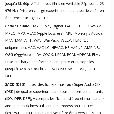
Jusqu'à 8K 60p. Affichez vos films en véritable 24p (sortie 23
976 Hz). Prise en charge expérimentale de la sortie vidéo en
fréquence d'image 120 Hz.
Codecs audio :
AC-3/Dolby Digital, EAC3, DTS, DTS-WAV,
MPEG, MP3, ALAC (Apple Lossless), APE (Monkey's Audio),
M4A, M4A, AIFF, WAV, WavPack, VSELP, FLAC (2.0
uniquement), AAC, AAC-LC, HEAAC, HE-AAC v2, AMR-NB,
OGG (Ogg/Vorbis), RA_COOK, LPCM, PCM, ADPCM, FLA ;
Prise en charge des formats sans perte et audiophiles
(jusqu'à 32 bits / 384 kHz), SACD ISO, SACD DSF, SACD
DFF.
SACD (DSD) :
Lisez des fichiers musicaux Super Audio CD
(DSD) de qualité supérieure dans tous les formats courants
(ISO, DFF, DSF), y compris les fichiers stéréo et multicanaux
ainsi que les fichiers utilisant la compression DST. Les
fichiers DSD multicanaux peuvent être émis vers HDMI en