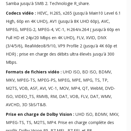
Samba jusqu'à SMB 2. Technologie R_share.
Codecs vidéo :
HEVC, H.265, x265 (jusqu'à Main10 Level 6.1
High, 60p en 4K UHD), AV1 (jusqu'à 8K UHD 60p), AVC,
MPEG, MPEG-2, MPEG-4, VC-1, H.264/x.264 ( jusqu'à 60p en
Full HD et 24p/20 Mbps en 4K UHD), FLV, XVID, DIVX
(3/4/5/6), RealVideo8/9/10, VP9 Profile 2 (jusqu'à 4K 60p et
HDR) ; prise en charge des débits ultra élevés jusqu'à 300
Mbps.
Formats de fichiers vidéo :
UHD ISO, BD ISO, BDMV,
MKV, MPEG-TS, MPEG-PS, MPEG, MPE, MPG, TS, TP,
M2TS, VOB, ASF, AVI, VC-1, MOV, MP4, QT, WebM, DVD-
ISO, VIDEO_TS, RMVB, RM, DAT, VOB, FLV, DAT, WMV,
AVCHD, 3D SbS/T&B.
Prise en charge de Dolby Vision :
UHD ISO, BDMV, MKV,
MPEG-TS, TS, M2TS, MP4. Prise en charge complète des
profils Dolby Vision P5, P7 MEL, P7 FEL et P8.