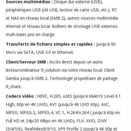
Sources multimédias :
Disque dur externe (USB),
périphériques USB (clé USB, lecteur de carte USB, etc.), PC
et NAS en réseau local (SMB 2), autres sources multimédia
Internet et réseau local. Boîtiers de stockage USB externes
multi-baies pris en charge.
Transferts de fichiers simples et rapides :
jusqu'à 90
Mo/s via SATA, USB 3.0 et Ethernet.
Client/Serveur SMB :
Accès direct depuis un autre
lecteur/ordinateur R_volution via votre réseau local. Client
Samba jusqu'à SMB 2. Technologie propriétaire de partage
R_share.
Codecs vidéo :
HEVC, H.265, x265 (jusqu'à Main10 Level 6.1
High, 60p en 4K UHD), AV1 (jusqu'à 4K UHD 60p), AVC,
MPEG, MPEG-2, MPEG-4, VC-1, H.264/x.264 ( jusqu'à 60p en
Full HD et 24p/20 Mbps en 4K UHD), FLV, XVID, DIVX
(3/4/5/6), RealVideo8/9/10, VP9 Profile 2 (jusqu'à 4K 60p et