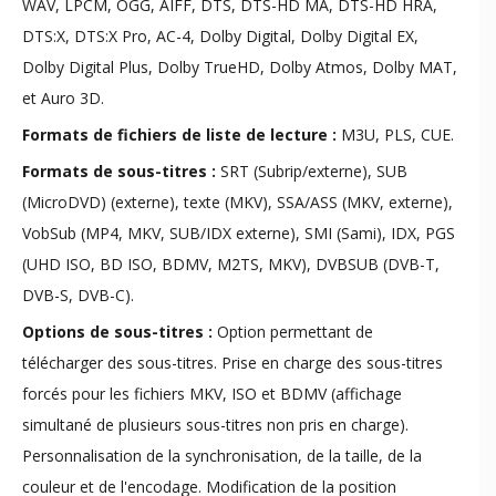
WAV, LPCM, OGG, AIFF, DTS, DTS-HD MA, DTS-HD HRA,
DTS:X, DTS:X Pro, AC-4, Dolby Digital, Dolby Digital EX,
Dolby Digital Plus, Dolby TrueHD, Dolby Atmos, Dolby MAT,
et Auro 3D.
Formats de fichiers de liste de lecture :
M3U, PLS, CUE.
Formats de sous-titres :
SRT (Subrip/externe), SUB
(MicroDVD) (externe), texte (MKV), SSA/ASS (MKV, externe),
VobSub (MP4, MKV, SUB/IDX externe), SMI (Sami), IDX, PGS
(UHD ISO, BD ISO, BDMV, M2TS, MKV), DVBSUB (DVB-T,
DVB-S, DVB-C).
Options de sous-titres :
Option permettant de
télécharger des sous-titres. Prise en charge des sous-titres
forcés pour les fichiers MKV, ISO et BDMV (affichage
simultané de plusieurs sous-titres non pris en charge).
Personnalisation de la synchronisation, de la taille, de la
couleur et de l'encodage. Modification de la position