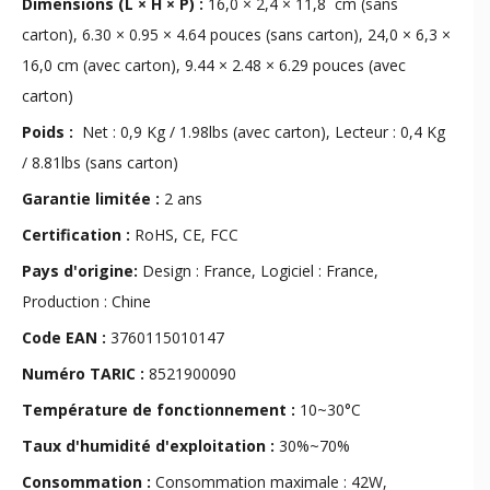
Dimensions (L × H × P) :
16,0 × 2,4 × 11,8 cm (sans
carton), 6.30 × 0.95 × 4.64 pouces (sans carton), 24,0 × 6,3 ×
16,0 cm (avec carton), 9.44 × 2.48 × 6.29 pouces (avec
carton)
Poids :
Net : 0,9 Kg / 1.98lbs (avec carton), Lecteur : 0,4 Kg
/ 8.81lbs (sans carton)
Garantie limitée :
2 ans
Certification :
RoHS, CE, FCC
Pays d'origine:
Design : France, Logiciel : France,
Production : Chine
Code EAN :
3760115010147
Numéro TARIC :
8521900090
Température de fonctionnement :
10~30°C
Taux d'humidité d'exploitation :
30%~70%
Consommation :
Consommation maximale : 42W,