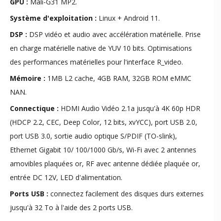
GPU :
Mali-G31 MP2.
Système d'exploitation :
Linux + Android 11.
DSP :
DSP vidéo et audio avec accélération matérielle. Prise
en charge matérielle native de YUV 10 bits. Optimisations
des performances matérielles pour l'interface R_video.
Mémoire :
1MB L2 cache, 4GB RAM, 32GB ROM eMMC
NAN.
Connectique :
HDMI Audio Vidéo 2.1a jusqu'à 4K 60p HDR
(HDCP 2.2, CEC, Deep Color, 12 bits, xvYCC), port USB 2.0,
port USB 3.0, sortie audio optique S/PDIF (TO-slink),
Ethernet Gigabit 10/ 100/1000 Gb/s, Wi-Fi avec 2 antennes
amovibles plaquées or, RF avec antenne dédiée plaquée or,
entrée DC 12V, LED d'alimentation.
Ports USB :
connectez facilement des disques durs externes
jusqu'à 32 To à l'aide des 2 ports USB.