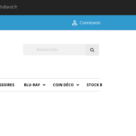
hdland.fr

Connexion
SSOIRES
BLU-RAY
COIN DÉCO
STOCK B