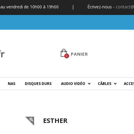
 au vendredi de 10h00 à 19h00
|
Écrivez-nous -
contact@
PANIER
0
NAS
DISQUES DURS
AUDIO VIDÉO
CÂBLES
ACCE
ESTHER