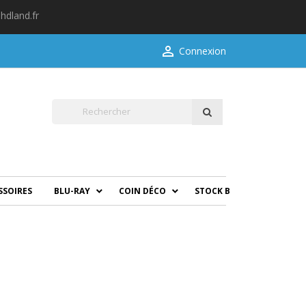
hdland.fr

Connexion
SSOIRES
BLU-RAY
COIN DÉCO
STOCK B