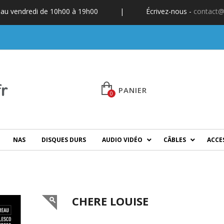
 au vendredi de 10h00 à 19h00
|
Écrivez-nous -
contact@
PANIER
0
NAS
DISQUES DURS
AUDIO VIDÉO
CÂBLES
ACCE
CHERE LOUISE