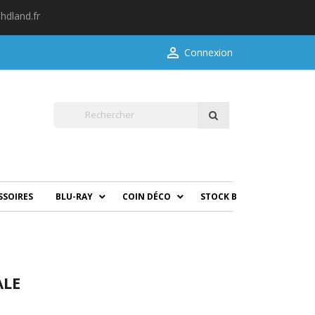
hdland.fr

Connexion
SSOIRES
BLU-RAY
COIN DÉCO
STOCK B
ALE