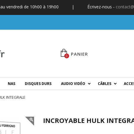
 au vendredi de 10h00 à 19h00
|
Écrivez-nous -
contact@
PANIER
0
NAS
DISQUES DURS
AUDIO VIDÉO
CÂBLES
ACCE
ULK INTEGRALE
INCROYABLE HULK INTEGR