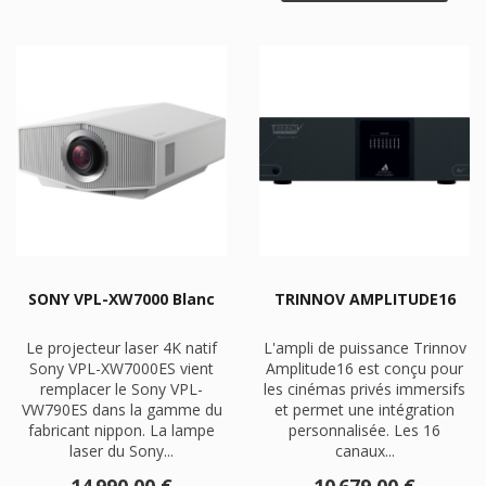
SONY VPL-XW7000 Blanc
TRINNOV AMPLITUDE16
Le projecteur laser 4K natif
L'ampli de puissance Trinnov
Sony VPL-XW7000ES vient
Amplitude16 est conçu pour
remplacer le Sony VPL-
les cinémas privés immersifs
VW790ES dans la gamme du
et permet une intégration
fabricant nippon. La lampe
personnalisée. Les 16
laser du Sony...
canaux...
Prix
Prix