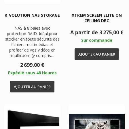
R_VOLUTION NAS STORAGE
XTREM SCREEN ELITE ON
CEILING DBC
NAS à 8 baies avec
Prix
A partir de
3 275,00 €
protection RAID. Idéal pour
stocker en toute sécurité des
Sur commande
fichiers multimédias et
profiter de vos vidéos en
AJOUTER AU PANIER
multiroom (y compris...
Prix
2 699,00 €
Expédié sous 48 Heures
AJOUTER AU PANIER