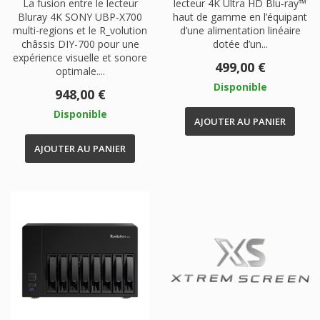
La fusion entre le lecteur
lecteur 4K Ultra HD Blu‑ray™
Bluray 4K SONY UBP-X700
haut de gamme en l’équipant
multi-regions et le R_volution
d’une alimentation linéaire
châssis DIY-700 pour une
dotée d’un...
expérience visuelle et sonore
Prix
499,00 €
optimale....
Disponible
Prix
948,00 €
Disponible
AJOUTER AU PANIER
AJOUTER AU PANIER