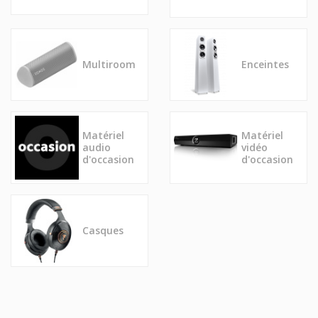
Multiroom
Enceintes
Matériel
Matériel
audio
vidéo
d'occasion
d'occasion
Casques